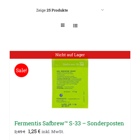
Zeige
25 Produkte
Nicht auf Lager
Sale!
Fermentis Safbrew™ S-33 – Sonderposten
Ursprünglicher
Aktueller
1,25
€
2,49
€
inkl. MwSt.
Preis
Preis