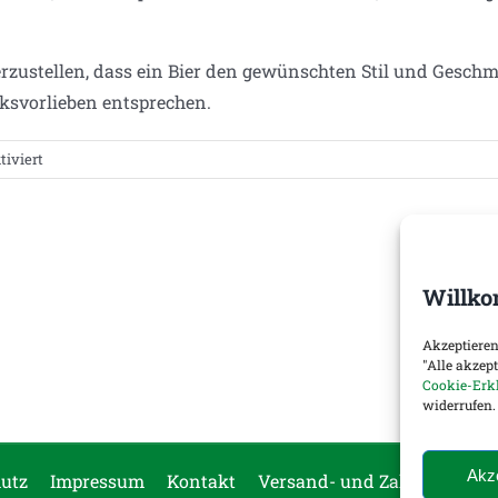
rzustellen, dass ein Bier den gewünschten Stil und Geschmac
ksvorlieben entsprechen.
für
iviert
EBC
Willko
Akzeptieren
"Alle akzep
Cookie-Erk
widerrufen.
Akz
utz
Impressum
Kontakt
Versand- und Zahlungsopti