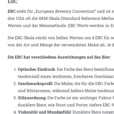
EBC
EBC
steht für „European Brewery Convention“ und ist e
den USA oft die SRM-Skala (Standard Reference Method)
Werten und der Messmethode. EBC-Werte werden in Eur
Die EBC-Skala reicht von hellen Werten um 4 EBC für seh
von der Art und Menge der verwendeten Malze ab. Je du
Die EBC hat verschiedene Auswirkungen auf das Bier:
Optischer Eindruck
: Die Farbe des Biers beeinfl
tendenziell einen leichteren, frischeren Geschm
Geschmacksprofil
: Die Malze, die für die EBC-Fa
und Röstaromen, während hellere Malze tendenzie
Stilzuordnung
: Die Farbe ist ein wichtiger Faktor
dunklere Biere, wie Stout und Porter, tiefere EBC
Viskosität und Mundgefühl
: Dunklere Biere neig