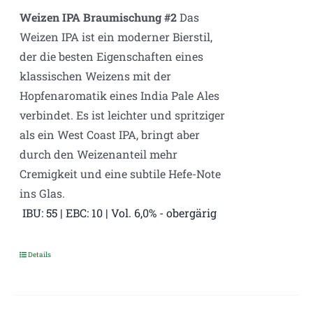
auf
Weizen IPA Braumischung #2
Das
der
Weizen IPA ist ein moderner Bierstil,
Produktseite
der die besten Eigenschaften eines
gewählt
klassischen Weizens mit der
werden
Hopfenaromatik eines India Pale Ales
verbindet. Es ist leichter und spritziger
als ein West Coast IPA, bringt aber
durch den Weizenanteil mehr
Cremigkeit und eine subtile Hefe-Note
ins Glas.
IBU: 55 | EBC: 10 | Vol. 6,0% - obergärig
Details
Dieses
Produkt
weist