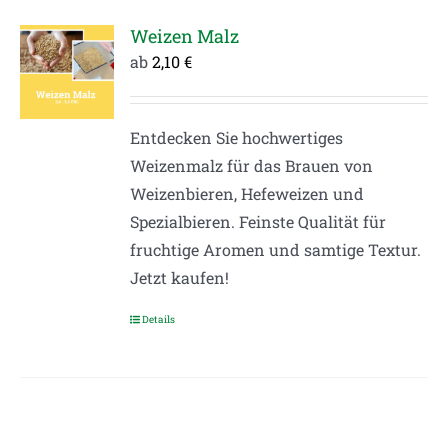
mehrere
Varianten
Weizen Malz
auf.
ab
2,10
€
Die
Optionen
Entdecken Sie hochwertiges
können
Weizenmalz für das Brauen von
auf
Weizenbieren, Hefeweizen und
der
Spezialbieren. Feinste Qualität für
Produktseite
fruchtige Aromen und samtige Textur.
gewählt
Jetzt kaufen!
werden
Details
Dieses
Produkt
weist
mehrere
Varianten