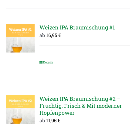
Produkt
werden
weist
mehrere
Varianten
Weizen IPA Braumischung #1
auf.
ab
16,95
€
Die
Optionen
können
Details
Dieses
auf
Produkt
der
weist
Produktseite
mehrere
gewählt
Varianten
Weizen IPA Braumischung #2 –
werden
Fruchtig, Frisch & Mit moderner
auf.
Hopfenpower
Die
ab
11,95
€
Optionen
können