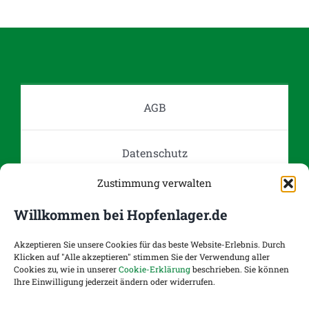
auf.
Die
Optionen
können
auf
AGB
der
Produktseite
gewählt
Datenschutz
werden
Zustimmung verwalten
Impressum
Willkommen bei Hopfenlager.de
Kontakt
Akzeptieren Sie unsere Cookies für das beste Website-Erlebnis. Durch
Klicken auf "Alle akzeptieren" stimmen Sie der Verwendung aller
Cookies zu, wie in unserer
Cookie-Erklärung
beschrieben. Sie können
Ihre Einwilligung jederzeit ändern oder widerrufen.
Versand- und Zahlungsoptionen