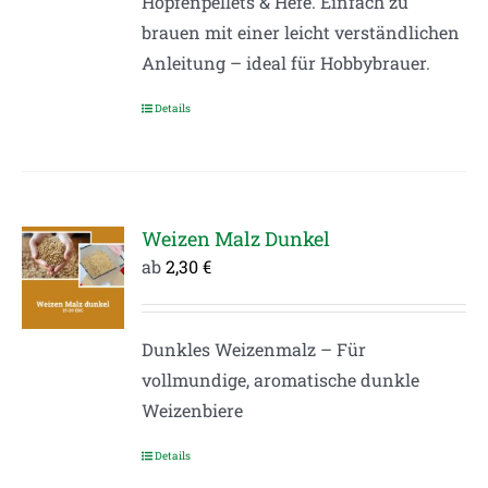
Hopfenpellets & Hefe. Einfach zu
brauen mit einer leicht verständlichen
Anleitung – ideal für Hobbybrauer.
Details
Dieses
Produkt
weist
mehrere
Varianten
Weizen Malz Dunkel
auf.
ab
2,30
€
Die
Optionen
Dunkles Weizenmalz – Für
können
vollmundige, aromatische dunkle
auf
Weizenbiere
der
Produktseite
Details
Dieses
gewählt