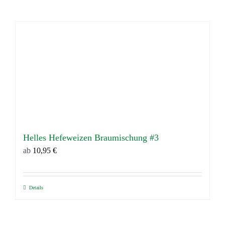
Helles Hefeweizen Braumischung #3
ab
10,95
€
Details
Dieses
Produkt
weist