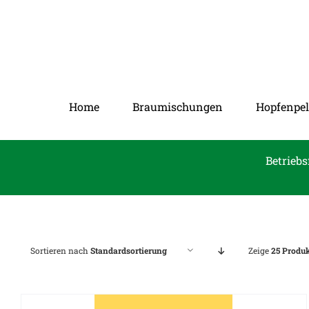
Zum
Inhalt
springen
Home
Braumischungen
Hopfenpel
Betriebs
Sortieren nach
Standardsortierung
Zeige
25 Produ