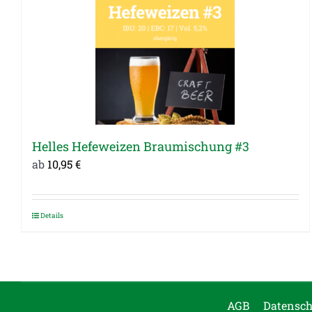
Helles Hefeweizen Braumischung #3
ab
10,95
€
Details
Dieses
Produkt
weist
mehrere
Varianten
AGB
Datensch